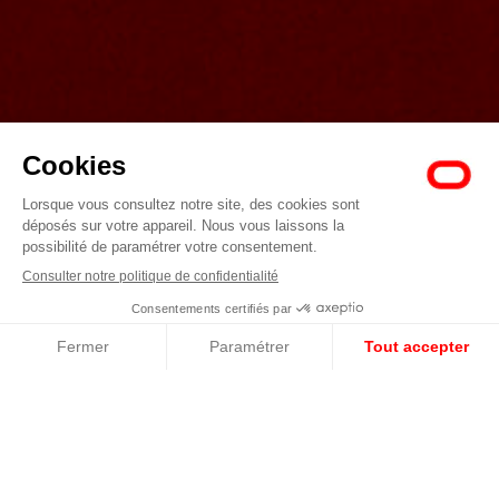
Vous
êtes bien
chez Bochassy.