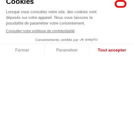
Baie vitrée
Accueil
Nos produits
Baie vitrée
Coulissants
Absolument coulissantes, tellement arrangeantes. En neuf ou en
rénovation, les baies vitrées coulissantes se fondent littéralement
dans votre paysage. Intérieur jour. Les baies coulissantes en
aluminium brillent non seulement par la finesse de leurs profilés,
mais aussi par leurs étonnantes surfaces vitrées : un véritable ode à
la lumière. Que demander de plus ? Hé bien, de la praticité.